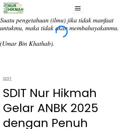
Skip
to
content
Suatu pengetahuan (ilmu) jika tidak manfaat
“T
untukmu, maka tidak akan membahayakanmu.
da
si
(Umar Bin Khathab).
(A
SDIT
SDIT Nur Hikmah
Gelar ANBK 2025
dengan Penuh