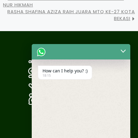
NUR HIKMAH
RASHA SHAFINA AZIZA RAIH JUARA MTQ KE-27 KOTA
BEKASI
How can I help you? :)
18:15
WA Humas: +62 812-1937-0030