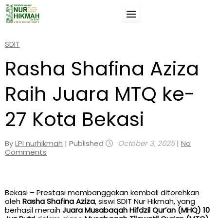
Skip
to
Suatu pengetahuan (ilmu) jika tidak manfaat
content
untukmu, maka tidak akan
SDIT
membahayakanmu.
Rasha Shafina Aziza
(Umar Bin Khathab).
Raih Juara MTQ ke-
27 Kota Bekasi
By
LPI nurhikmah
| Published
October 3, 2025
|
No
Comments
Bekasi – Prestasi membanggakan kembali ditorehkan
oleh
Rasha Shafina Aziza
, siswi SDIT Nur Hikmah, yang
berhasil meraih
Juara Musabaqah Hifdzil Qur’an (MHQ) 10