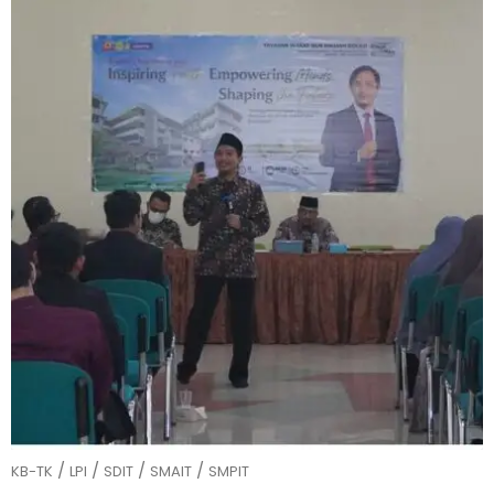
/
/
/
/
KB-TK
LPI
SDIT
SMAIT
SMPIT