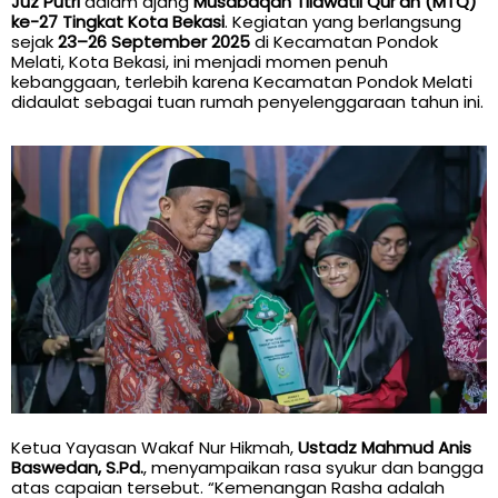
Juz Putri
dalam ajang
Musabaqah Tilawatil Qur’an (MTQ)
ke-27 Tingkat Kota Bekasi
. Kegiatan yang berlangsung
sejak
23–26 September 2025
di Kecamatan Pondok
Melati, Kota Bekasi, ini menjadi momen penuh
kebanggaan, terlebih karena Kecamatan Pondok Melati
didaulat sebagai tuan rumah penyelenggaraan tahun ini.
Ketua Yayasan Wakaf Nur Hikmah,
Ustadz Mahmud Anis
Baswedan, S.Pd.
, menyampaikan rasa syukur dan bangga
atas capaian tersebut. “Kemenangan Rasha adalah