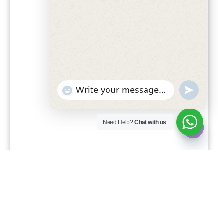
"+chaty_settings.lang.emoji_picker+"
undefined
WhatsApp Message
Need Help?
Chat with us
Hide cha