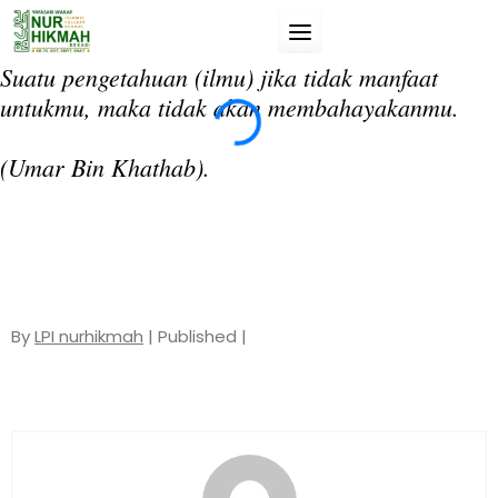
Skip
to
content
Suatu pengetahuan (ilmu) jika tidak manfaat
“T
untukmu, maka tidak akan membahayakanmu.
da
si
(Umar Bin Khathab).
(A
By
LPI nurhikmah
| Published |