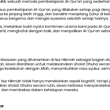
MI, sebuah metode pembelajaran Al-Qur’an yang sederhan
sus pembelajaran Al-Qur’an yang dilakukan setiap pagi deng
ke jenjang lebih tinggi, dan berakhir menjelang Zuhur di kela
 terus bergema dan mengisi suasana sekolah setiap harinya.
nitas, melainkan bukti nyata komitmen utama kami pada Al-Qu
l, menghafal dengan baik, dan menjadikan Al-Qur’an seb
biasaan yang ditanamkan di Nur Hikmah sebagai bagian dari
hari, siswa diarahkan untuk melaksanakan sholat Dhuha secar
ga kedekatan dengan Allah, menumbuhkan rasa syukur, sert
a Nur Hikmah tidak hanya menekankan aspek kognitif, teta
akan sholat Dhuha secara rutin, siswa terbiasa menyandarkan 
kna dan membekas dalam kehidupan mereka.
ar