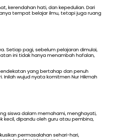
t, kerendahan hati, dan kepedulian. Dari
ya tempat belajar ilmu, tetapi juga ruang
a. Setiap pagi, sebelum pelajaran dimulai,
iatan ini tidak hanya menambah hafalan,
n pendekatan yang bertahap dan penuh
i. Inilah wujud nyata komitmen Nur Hikmah
bing siswa dalam memahami, menghayati,
 kecil, dipandu oleh guru atau pembina,
kusikan permasalahan sehari-hari,