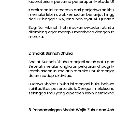
laboratorium pertama penerapan Metode UM
Komitmen ini tercermin dari penjadwalan khu
memulai lebih awal, kemudian berlanjut hingga 
dari TK hingga SMA, lantunan ayat Al-Qur’an
Bagi Nur Hikmah, hal ini bukan sekadar ruti
dibimbing agar mampu membaca dengan tarti
mereka.
2. Sholat Sunnah Dhuha
Sholat Sunnah Dhuha menjadi salah satu pem
Setelah melalui rangkaian pelajaran di pagi 
Pembiasaan ini melatih mereka untuk menja
dalam setiap aktivitas.
Budaya Sholat Dhuha ini menjadi bukti bahw
spiritualitas peserta didik. Dengan melaksan
sehingga ilmu yang diperoleh lebih berma
3. Pendampingan Sholat Wajib Zuhur dan Ash