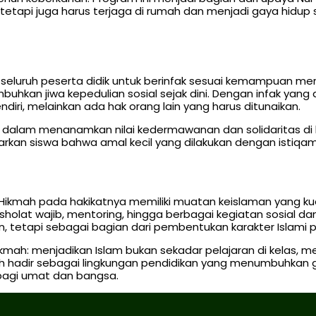
tetapi juga harus terjaga di rumah dan menjadi gaya hidup s
seluruh peserta didik untuk berinfak sesuai kemampuan mere
buhkan jiwa kepedulian sosial sejak dini. Dengan infak ya
endiri, melainkan ada hak orang lain yang harus ditunaikan.
a dalam menanamkan nilai kedermawanan dan solidaritas di 
gajarkan siswa bahwa amal kecil yang dilakukan dengan ist
 Hikmah pada hakikatnya memiliki muatan keislaman yang kua
lat wajib, mentoring, hingga berbagai kegiatan sosial da
n, tetapi sebagai bagian dari pembentukan karakter Islami p
r Hikmah: menjadikan Islam bukan sekadar pelajaran di kelas,
h hadir sebagai lingkungan pendidikan yang menumbuhkan g
 bagi umat dan bangsa.