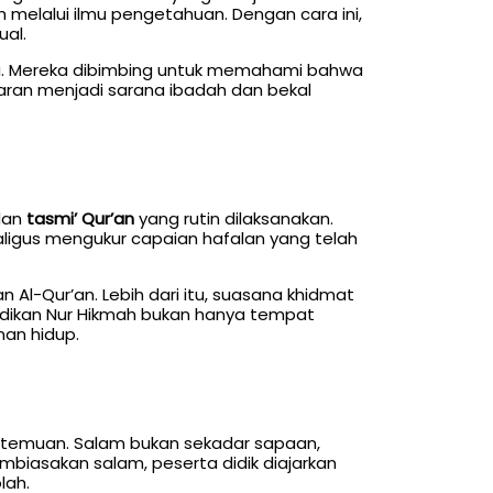
h melalui ilmu pengetahuan. Dengan cara ini,
ual.
swa. Mereka dibimbing untuk memahami bahwa
jaran menjadi sarana ibadah dan bekal
an
tasmi’ Qur’an
yang rutin dilaksanakan.
aligus mengukur capaian hafalan yang telah
n Al-Qur’an. Lebih dari itu, suasana khidmat
jadikan Nur Hikmah bukan hanya tempat
man hidup.
rtemuan. Salam bukan sekadar sapaan,
iasakan salam, peserta didik diajarkan
lah.