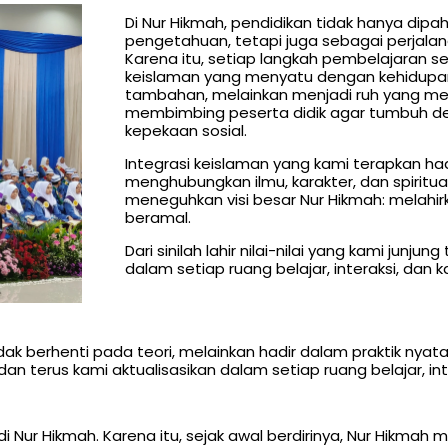
Di Nur Hikmah, pendidikan tidak hanya dipa
pengetahuan, tetapi juga sebagai perjala
Karena itu, setiap langkah pembelajaran sen
keislaman yang menyatu dengan kehidupan se
tambahan, melainkan menjadi ruh yang meng
membimbing peserta didik agar tumbuh de
kepekaan sosial.
Integrasi keislaman yang kami terapkan h
menghubungkan ilmu, karakter, dan spiritual
meneguhkan visi besar Nur Hikmah: melahir
beramal.
Dari sinilah lahir nilai-nilai yang kami junjun
dalam setiap ruang belajar, interaksi, dan k
idak berhenti pada teori, melainkan hadir dalam praktik ny
ggi dan terus kami aktualisasikan dalam setiap ruang belajar, i
i Nur Hikmah. Karena itu, sejak awal berdirinya, Nur Hikma