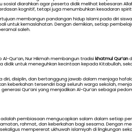
u sosial diarahkan agar peserta didik melihat kebesaran Alla
rdasan kognitif, tetapi juga menumbuhkan kesadaran spirit
 bertujuan membangun pandangan hidup Islami pada diri si
mbali untuk kemaslahatan. Dengan demikian, setiap pembela
eramal saleh.
p Al-Qur’an, Nur Hikmah membangun tradisi
khatmul Qur’an
d
 didik untuk meneguhkan kecintaan kepada Kitabullah, sek
a diri, disiplin, dan bertanggung jawab dalam menjaga hafala
an keberkahan tersendiri bagi seluruh warga sekolah, men
 generasi Qur’ani yang menjadikan Al-Qur’an sebagai pedo
mah adalah pembiasaan mengucapkan salam dalam setiap pe
amatan, rahmat, dan keberkahan bagi sesama. Dengan memb
 sekaligus mempererat ukhuwah islamiyah di lingkungan seko