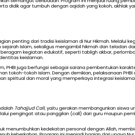
an semangat beribadah. Program ini menjadi ruang pembin
a didik agar tumbuh dengan aqidah yang kokoh, akhlak yan
ian penting dari tradisi keislaman di Nur Hikmah. Melalui kegi
ah Islam, sekaligus mengambil hikmah dan teladan dari perjalana
beragam kegiatan edukatif, seperti tabligh akbar, perlomba
entitas keislaman.
 PHBI juga berfungsi sebagai sarana pembentukan karakter.
anan tokoh-tokoh Islam. Dengan demikian, pelaksanaan PHBI 
 spiritual dan moral yang memperkaya integrasi keislaman
adalah
Tahajjud Call
, yaitu gerakan membangunkan siswa un
alui pengingat atau panggilan (call) dari guru maupun pem
 untuk menumbuhkan kedekatan personal dengan Allah, memb
nuh keberkahan. Program ini menjadi bagian dari upaya 