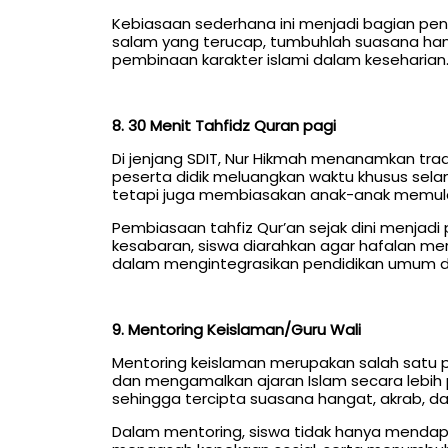
Kebiasaan sederhana ini menjadi bagian pent
salam yang terucap, tumbuhlah suasana hang
pembinaan karakter islami dalam keseharian
8. 30 Menit Tahfidz Quran pagi
Di jenjang SDIT, Nur Hikmah menanamkan tradi
peserta didik meluangkan waktu khusus sela
tetapi juga membiasakan anak-anak memulai
Pembiasaan tahfiz Qur’an sejak dini menja
kesabaran, siswa diarahkan agar hafalan mer
dalam mengintegrasikan pendidikan umum den
9. Mentoring Keislaman/Guru Wali
Mentoring keislaman merupakan salah satu
dan mengamalkan ajaran Islam secara lebih p
sehingga tercipta suasana hangat, akrab, d
Dalam mentoring, siswa tidak hanya mendapa