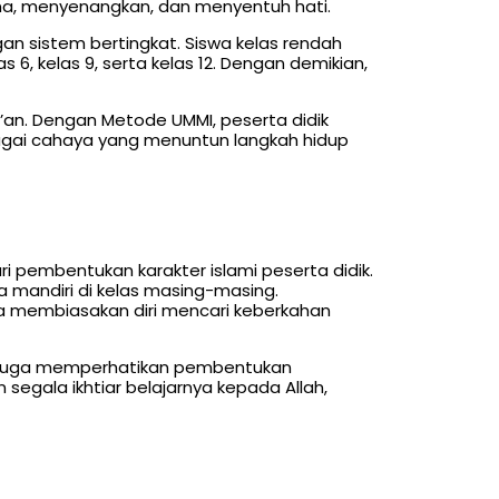
a, menyenangkan, dan menyentuh hati.
an sistem bertingkat. Siswa kelas rendah
s 6, kelas 9, serta kelas 12. Dengan demikian,
r’an. Dengan Metode UMMI, peserta didik
agai cahaya yang menuntun langkah hidup
 pembentukan karakter islami peserta didik.
a mandiri di kelas masing-masing.
a membiasakan diri mencari keberkahan
pi juga memperhatikan pembentukan
segala ikhtiar belajarnya kepada Allah,