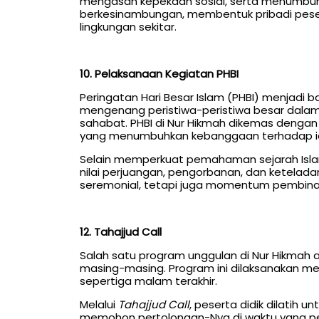
mengasah kepekaan sosial, serta menumbuhk
berkesinambungan, membentuk pribadi pesert
lingkungan sekitar.
10. Pelaksanaan Kegiatan PHBI
Peringatan Hari Besar Islam (PHBI) menjadi bag
mengenang peristiwa-peristiwa besar dalam sejar
sahabat. PHBI di Nur Hikmah dikemas dengan 
yang menumbuhkan kebanggaan terhadap id
Selain memperkuat pemahaman sejarah Islam,
nilai perjuangan, pengorbanan, dan ketelad
seremonial, tetapi juga momentum pembinaan
12. Tahajjud Call
Salah satu program unggulan di Nur Hikmah 
masing-masing. Program ini dilaksanakan mel
sepertiga malam terakhir.
Melalui
Tahajjud Call
, peserta didik dilatih
memohon pertolongan-Nya di waktu yang pe