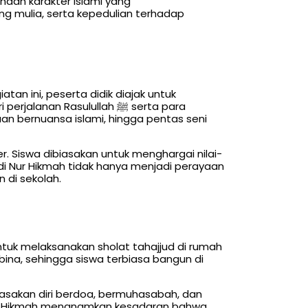
aan karakter islami yang
g mulia, serta kepedulian terhadap
atan ini, peserta didik diajak untuk
n Rasulullah ﷺ serta para
an bernuansa islami, hingga pentas seni
 Siswa dibiasakan untuk menghargai nilai-
di Nur Hikmah tidak hanya menjadi perayaan
 di sekolah.
tuk melaksanakan sholat tahajjud di rumah
bina, sehingga siswa terbiasa bangun di
iasakan diri berdoa, bermuhasabah, dan
Nur Hikmah menanamkan kesadaran bahwa