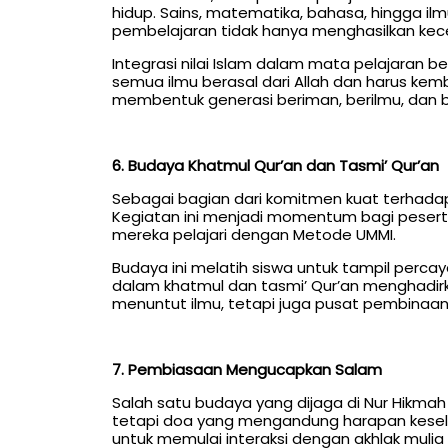
hidup. Sains, matematika, bahasa, hingga ilm
pembelajaran tidak hanya menghasilkan kece
Integrasi nilai Islam dalam mata pelajaran
semua ilmu berasal dari Allah dan harus ke
membentuk generasi beriman, berilmu, dan b
6. Budaya Khatmul Qur’an dan Tasmi’ Qur’an
Sebagai bagian dari komitmen kuat terhada
Kegiatan ini menjadi momentum bagi peserta
mereka pelajari dengan Metode UMMI.
Budaya ini melatih siswa untuk tampil percay
dalam khatmul dan tasmi’ Qur’an menghadirk
menuntut ilmu, tetapi juga pusat pembinaan
7. Pembiasaan Mengucapkan Salam
Salah satu budaya yang dijaga di Nur Hik
tetapi doa yang mengandung harapan kesel
untuk memulai interaksi dengan akhlak mulia