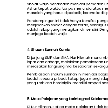
Sholat wajib berjamaah menjadi perhatian u
Ashar tepat waktu, tanpa menunda atau men
masalah yang harus diperbaiki, karena kedi
Pendampingan ini tidak hanya bersifat peng
menjalankan sholat dengan tertib, sekalig
adalah sikap yang merugikan diri sendiri. De
menjaga ibadah wajib.
4. Shaum Sunnah Kamis
Di jenjang SMP dan SMA, Nur Hikmah menumbu
lapar dan dahaga, melainkan pembiasaan untuk
merasakan langsung nilai kesabaran sekali
Pembiasaan shaum sunnah ini menjadi bagian 
ibadah secara pribadi, tetapi juga menghidupkan sunnah Rasulullah ﷺ dalam kehidupan sehari-har
yang terbiasa berdisiplin, memiliki empati s
5. Mata Pelajaran yang terintegrasi Keislam
Di Nur Hikmah, setiap mata pelajaran tidak b