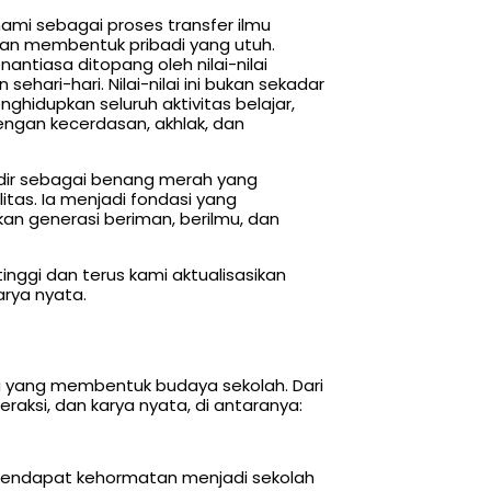
hami sebagai proses transfer ilmu
nan membentuk pribadi yang utuh.
antiasa ditopang oleh nilai-nilai
hari-hari. Nilai-nilai ini bukan sekadar
hidupkan seluruh aktivitas belajar,
ngan kecerdasan, akhlak, dan
adir sebagai benang merah yang
itas. Ia menjadi fondasi yang
kan generasi beriman, berilmu, dan
g tinggi dan terus kami aktualisasikan
arya nyata.
ata yang membentuk budaya sekolah. Dari
nteraksi, dan karya nyata, di antaranya:
h mendapat kehormatan menjadi sekolah