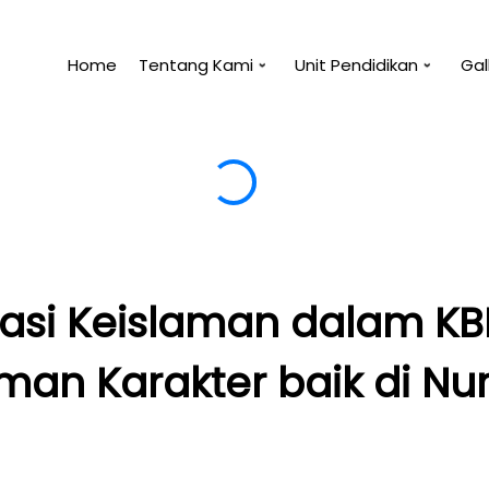
Home
Tentang Kami
Unit Pendidikan
Gal
erguna dan pengetahuan tanpa tindakan adalah sia
rasi Keislaman dalam K
an Karakter baik di Nu