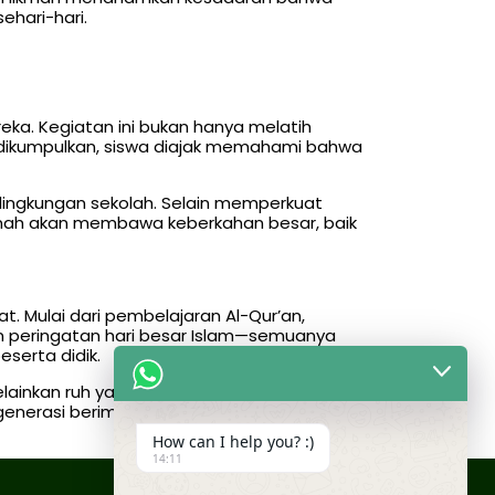
ehari-hari.
ka. Kegiatan ini bukan hanya melatih
ng dikumpulkan, siswa diajak memahami bahwa
lingkungan sekolah. Selain memperkuat
iqamah akan membawa keberkahan besar, baik
t. Mulai dari pembelajaran Al-Qur’an,
n peringatan hari besar Islam—semuanya
eserta didik.
 melainkan ruh yang menghidupkan seluruh
enerasi beriman, berilmu, dan beramal
How can I help you? :)
14:11