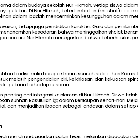
tama dalam budaya sekolah Nur Hikmah. Setiap siswa didam
yepelekan. Di Nur Hikmah, keterlambatan (masbuk) dalam
siplinan dalam ibadah mencerminkan kesungguhan dalam menj
awasan, tetapi juga pendidikan karakter. Guru dan pembimbi
us menanamkan kesadaran bahwa meninggalkan sholat berja
ngan cara ini, Nur Hikmah menegaskan bahwa keberhasilan pe
hkan tradisi mulia berupa shaum sunnah setiap hari Kamis. 
 melatih pengendalian diri, keikhlasan, dan kekuatan spirit
gus kepekaan terhadap sesama.
penting dari integrasi keislaman di Nur Hikmah. Siswa tid
i. Melalui puasa Kamis, diharapkan lahir generasi
osial, dan menjadikan ibadah sebagai landasan dalam setiap a
an
erdiri sendiri sebagai kumpulan teori, melainkan dipadukan d