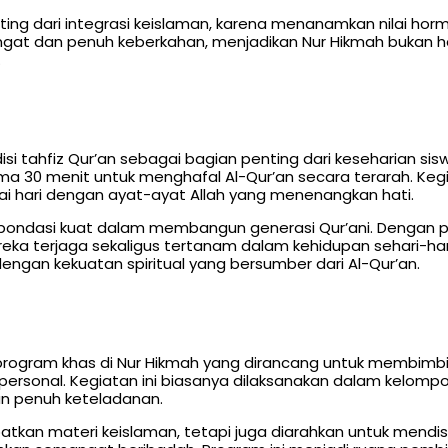
ing dari integrasi keislaman, karena menanamkan nilai horma
at dan penuh keberkahan, menjadikan Nur Hikmah bukan han
.
si tahfiz Qur’an sebagai bagian penting dari keseharian sisw
ma 30 menit untuk menghafal Al-Qur’an secara terarah. Keg
 hari dengan ayat-ayat Allah yang menenangkan hati.
di pondasi kuat dalam membangun generasi Qur’ani. Denga
eka terjaga sekaligus tertanam dalam kehidupan sehari-har
gan kekuatan spiritual yang bersumber dari Al-Qur’an.
 program khas di Nur Hikmah yang dirancang untuk membim
ersonal. Kegiatan ini biasanya dilaksanakan dalam kelompok
an penuh keteladanan.
tkan materi keislaman, tetapi juga diarahkan untuk mendis