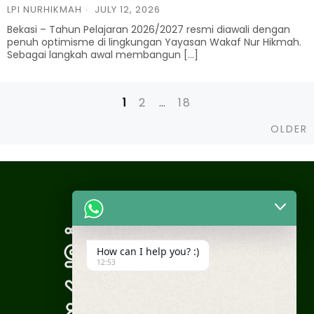
LPI NURHIKMAH
JULY 12, 2026
Bekasi – Tahun Pelajaran 2026/2027 resmi diawali dengan
penuh optimisme di lingkungan Yayasan Wakaf Nur Hikmah.
Sebagai langkah awal membangun […]
1
2
…
18
Posts
O
OLDER
navigation
How can I help you? :)
12:53