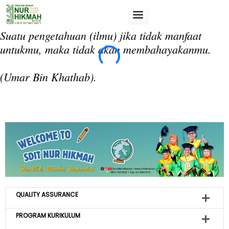
Skip
to
content
Suatu pengetahuan (ilmu) jika tidak manfaat
“T
untukmu, maka tidak akan membahayakanmu.
da
si
(Umar Bin Khathab).
(A
QUALITY ASSURANCE
PROGRAM KURIKULUM