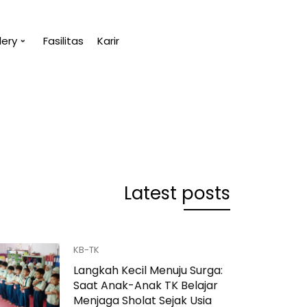
lery
Fasilitas
Karir
u.
“Tanpa penge
(Abu Bakar A
Latest posts
KB-TK
Langkah Kecil Menuju Surga:
Saat Anak-Anak TK Belajar
Menjaga Sholat Sejak Usia