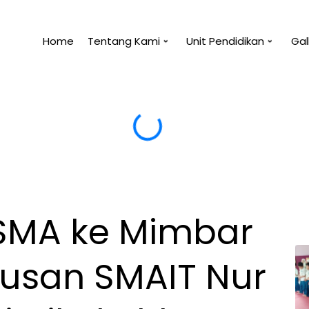
Home
Tentang Kami
Unit Pendidikan
Gal
 manfaat untukmu, maka tidak akan membahayakanm
 SMA ke Mimbar
lusan SMAIT Nur