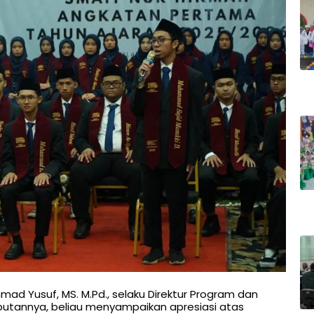
mad Yusuf, MS. M.Pd., selaku Direktur Program dan
utannya, beliau menyampaikan apresiasi atas