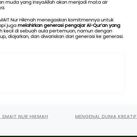
r’an muda yang insyaAllah akan menjadi mata air
ya.
SMAIT Nur Hikmah menegaskan komitmennya untuk
api juga
melahirkan generasi pengajar Al-Qur’an yang
ah kecil di sebuah aula pertemuan, namun dengan
p, diajarkan, dan diwariskan dari generasi ke generasi.
A SMAIT NUR HIKMAH
MENGENAL DUNIA KREATIF