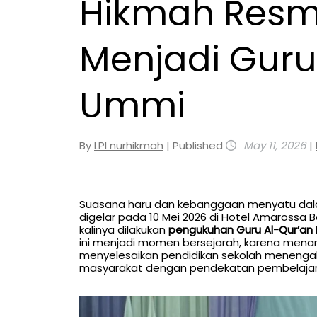
Hikmah Resm
Menjadi Guru
Ummi
By
LPI nurhikmah
| Published
May 11, 2026
|
Suasana haru dan kebanggaan menyatu dala
digelar pada 10 Mei 2026 di Hotel Amarossa
kalinya dilakukan
pengukuhan Guru Al-Qur’a
ini menjadi momen bersejarah, karena menan
menyelesaikan pendidikan sekolah menengah
masyarakat dengan pendekatan pembelajara