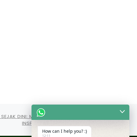
 SEJAK DINI: MAHASISWA UI HADIR BERBAGI
INSPIRASI DI SMAIT NUR HIKMAH
How can I help you? :)
12:11