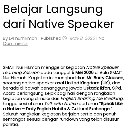
Belajar Langsung
dari Native Speaker
By
LPI nurhikmah
| Published
May 8, 2026
|
No
Comments
SMAIT Nur Hikmah menggelar kegiatan
Native Speaker
Learning Session
pada tanggal
5 Mei 2026
di Aula SMAIT
Nur Hikmah. Kegiatan ini menghadirkan
Mr. Barry Claasen
,
seorang native speaker asal
United Kingdom (UK)
, dan
berada di bawah penanggung jawab
Ustadz Ikfan, S.Pd.
Acara berlangsung sejak pagi hari dengan rangkaian
kegiatan yang dimulai dari
English Sharing
,
Ice Breaking
,
hingga sesi utama
Talk with Native
bertema
“Speak Like
a Native – Daily English Habits & Cultural Exchange.”
Seluruh rangkaian kegiatan berjalan tertib dan penuh
semangat sesuai dengan rundown yang telah disusun
panitia.