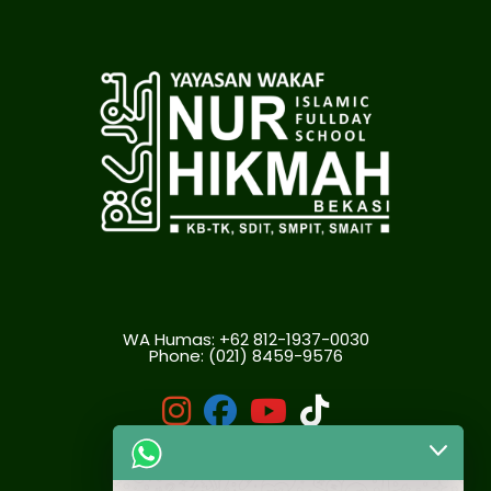
WA Humas: +62 812-1937-0030
Phone:
(021) 8459-9576
fab
fab
fab
fab
fa-
fa-
fa-
fa-