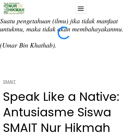
Skip
to
content
Suatu pengetahuan (ilmu) jika tidak manfaat
“T
untukmu, maka tidak akan membahayakanmu.
da
si
(Umar Bin Khathab).
(A
SMAIT
Speak Like a Native:
Antusiasme Siswa
SMAIT Nur Hikmah