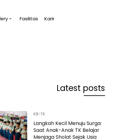
lery
Fasilitas
Karir
yakanmu.
“Tanpa 
(Abu B
Latest posts
KB-TK
Langkah Kecil Menuju Surga:
Saat Anak-Anak TK Belajar
Menjaga Sholat Sejak Usia