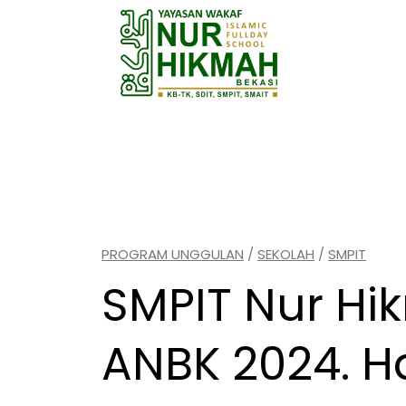
Skip
to
content
Suatu pengetahuan (ilmu) jika
(Umar Bin Khathab).
PROGRAM UNGGULAN
/
SEKOLAH
/
SMPIT
SMPIT Nur H
ANBK 2024. H