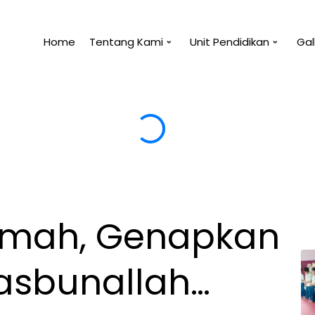
Home
Tentang Kami
Unit Pendidikan
Gal
 tidak manfaat untukmu, maka tidak akan membaha
ikmah, Genapkan
asbunallah…