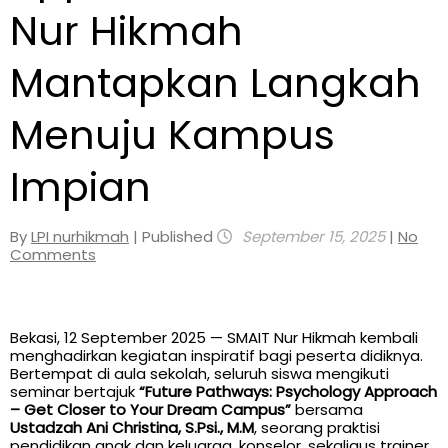
Nur Hikmah
Mantapkan Langkah
Menuju Kampus
Impian
By
LPI nurhikmah
| Published
September 15, 2025
|
No
Comments
Bekasi, 12 September 2025 — SMAIT Nur Hikmah kembali
menghadirkan kegiatan inspiratif bagi peserta didiknya.
Bertempat di aula sekolah, seluruh siswa mengikuti
seminar bertajuk
“Future Pathways: Psychology Approach
– Get Closer to Your Dream Campus”
bersama
Ustadzah Ani Christina, S.Psi., M.M
, seorang praktisi
pendidikan anak dan keluarga, konselor, sekaligus trainer