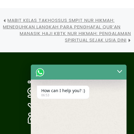
MABIT KELAS TAKHOSSUS SMPIT NUR HIKMAH:
MENEGUHKAN LANGKAH PARA PENGHAFAL QUR’AN
MANASIK HAJI KBTK NUR HIKMAH: PENGALAMAN
SPIRITUAL SEJAK USIA DINI
How can I help you? :)
06:53