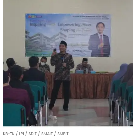
/
/
/
/
KB-TK
LPI
SDIT
SMAIT
SMPIT