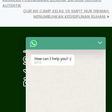
AUTENTIK
QUR’AN CAMP KELAS VII SMPIT NUR HIKMAH:
MENUMBUHKAN KEDISIPLINAN RUHANI
How can I help you? :)
09:13
WA Humas: +62 812-1937-0030