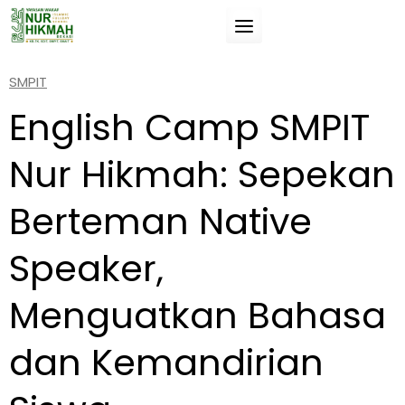
Skip
to
Suatu pengetahuan (ilmu) jika tidak manfaat
content
untukmu, maka tidak akan
SMPIT
membahayakanmu.
English Camp SMPIT
(Umar Bin Khathab).
Nur Hikmah: Sepekan
Berteman Native
Speaker,
Menguatkan Bahasa
dan Kemandirian