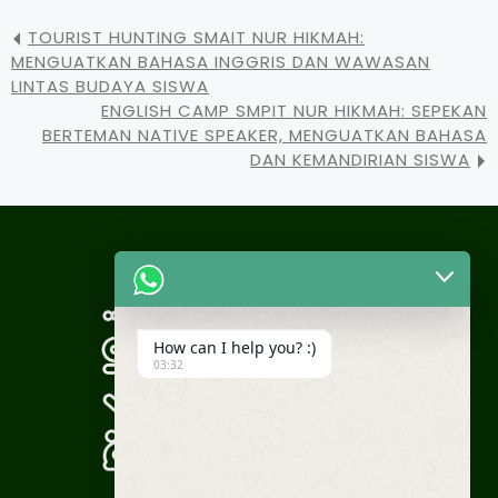
TOURIST HUNTING SMAIT NUR HIKMAH:
MENGUATKAN BAHASA INGGRIS DAN WAWASAN
LINTAS BUDAYA SISWA
ENGLISH CAMP SMPIT NUR HIKMAH: SEPEKAN
BERTEMAN NATIVE SPEAKER, MENGUATKAN BAHASA
DAN KEMANDIRIAN SISWA
How can I help you? :)
03:32