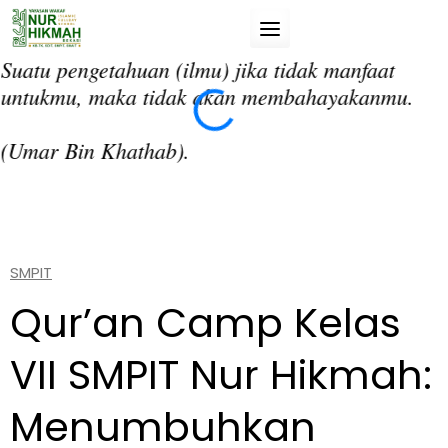
Skip
to
content
Suatu pengetahuan (ilmu) jika tidak manfaat
“T
untukmu, maka tidak akan membahayakanmu.
da
si
(Umar Bin Khathab).
(A
SMPIT
Qur’an Camp Kelas
VII SMPIT Nur Hikmah:
Menumbuhkan