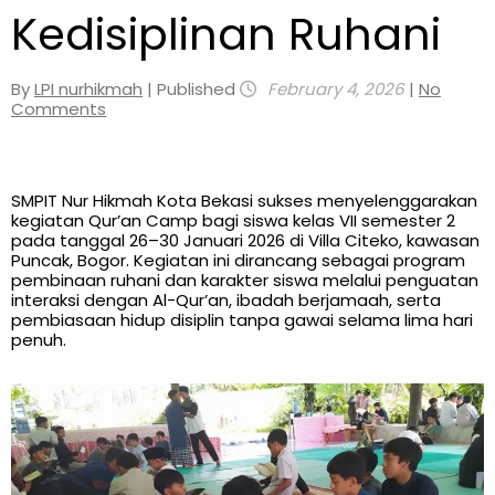
Kedisiplinan Ruhani
By
LPI nurhikmah
| Published
February 4, 2026
|
No
Comments
SMPIT Nur Hikmah Kota Bekasi sukses menyelenggarakan
kegiatan Qur’an Camp bagi siswa kelas VII semester 2
pada tanggal 26–30 Januari 2026 di Villa Citeko, kawasan
Puncak, Bogor. Kegiatan ini dirancang sebagai program
pembinaan ruhani dan karakter siswa melalui penguatan
interaksi dengan Al-Qur’an, ibadah berjamaah, serta
pembiasaan hidup disiplin tanpa gawai selama lima hari
penuh.