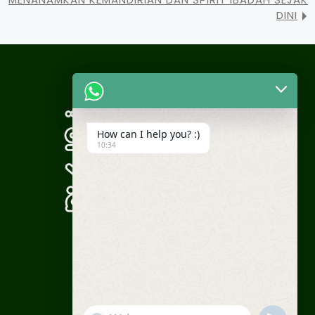
DINI
How can I help you? :)
10:34
WA Humas: +62 812-1937-0030
Phone:
(021) 8459-9576