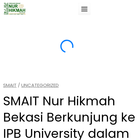
Skip
to
content
Suatu pengetahuan (ilmu) jika tidak manfaat
“T
untukmu, maka tidak akan membahayakanmu.
da
si
(Umar Bin Khathab).
(A
SMAIT
/
UNCATEGORIZED
SMAIT Nur Hikmah
Bekasi Berkunjung ke
IPB University dalam