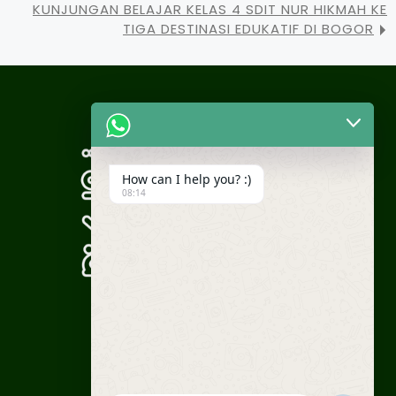
KUNJUNGAN BELAJAR KELAS 4 SDIT NUR HIKMAH KE
TIGA DESTINASI EDUKATIF DI BOGOR
How can I help you? :)
08:14
WA Humas: +62 812-1937-0030
Phone:
(021) 8459-9576