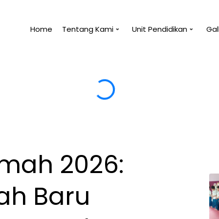
Home
Tentang Kami
Unit Pendidikan
Gal
 pahitnya mencari ilmu walau sesaat.
epanjang hidupnya.
kmah 2026:
ah Baru