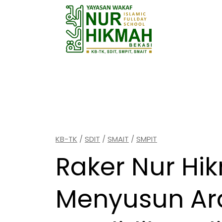
Skip
to
content
Barang siapa belum pernah merasakan
Ia akan menelan hinanya kebodohan s
(Imam Syafi’i).
KB-TK
/
SDIT
/
SMAIT
/
SMPIT
Raker Nur Hi
Menyusun Ar