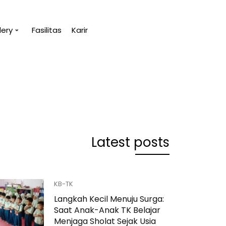
lery
Fasilitas
Karir
Suatu penget
(Umar Bin Kh
Latest posts
KB-TK
Langkah Kecil Menuju Surga:
Saat Anak-Anak TK Belajar
Menjaga Sholat Sejak Usia