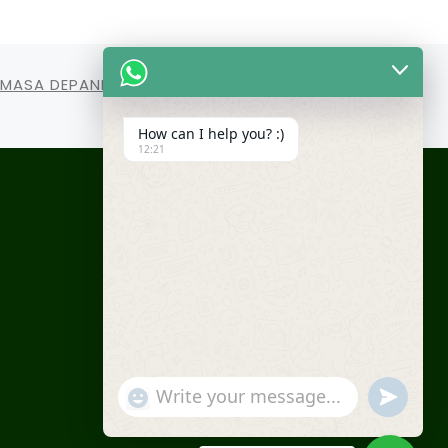
MASA DEPANNYA : RUANG-RUANG HARU DI
SMAIT NUR HIKMAH BEKASI
How can I help you? :)
12:21
fab
fab
fab
fab
fa-
fa-
fa-
fa-
instagram
facebook
youtube
tiktok
"+chaty_settings.lang.emoji_picker+"
undefined
WhatsApp Message