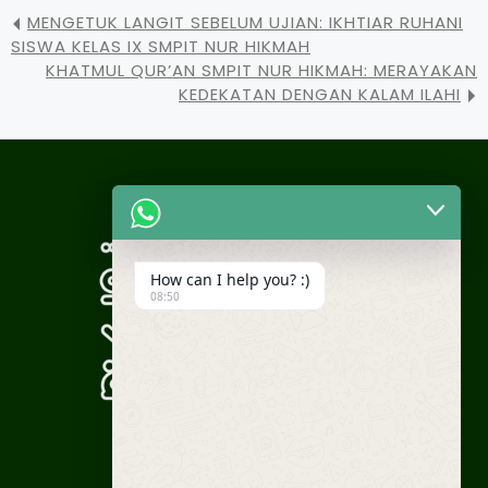
MENGETUK LANGIT SEBELUM UJIAN: IKHTIAR RUHANI
SISWA KELAS IX SMPIT NUR HIKMAH
KHATMUL QUR’AN SMPIT NUR HIKMAH: MERAYAKAN
KEDEKATAN DENGAN KALAM ILAHI
How can I help you? :)
08:50