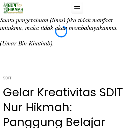
Skip
to
content
Suatu pengetahuan (ilmu) jika tidak manfaat
“T
untukmu, maka tidak akan membahayakanmu.
da
si
(Umar Bin Khathab).
(A
SDIT
Gelar Kreativitas SDIT
Nur Hikmah:
Panggung Belajar