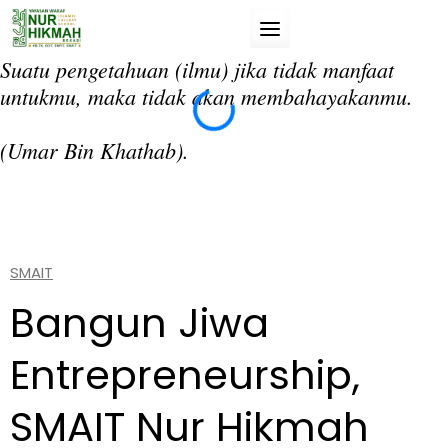
Skip
to
content
Suatu pengetahuan (ilmu) jika tidak manfaat
“T
untukmu, maka tidak akan membahayakanmu.
da
si
(Umar Bin Khathab).
(A
SMAIT
Bangun Jiwa
Entrepreneurship,
SMAIT Nur Hikmah