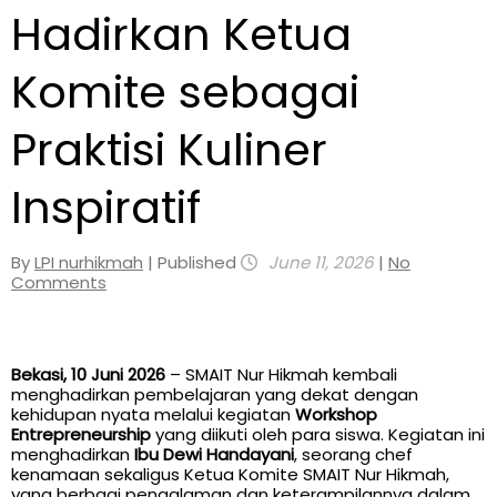
Hadirkan Ketua
Komite sebagai
Praktisi Kuliner
Inspiratif
By
LPI nurhikmah
| Published
June 11, 2026
|
No
Comments
Bekasi, 10 Juni 2026
– SMAIT Nur Hikmah kembali
menghadirkan pembelajaran yang dekat dengan
kehidupan nyata melalui kegiatan
Workshop
Entrepreneurship
yang diikuti oleh para siswa. Kegiatan ini
menghadirkan
Ibu Dewi Handayani
, seorang chef
kenamaan sekaligus Ketua Komite SMAIT Nur Hikmah,
yang berbagi pengalaman dan keterampilannya dalam