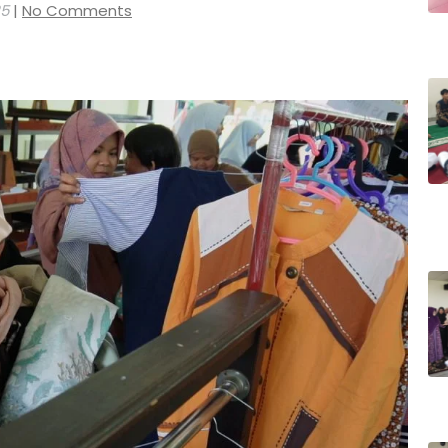
25
|
No Comments