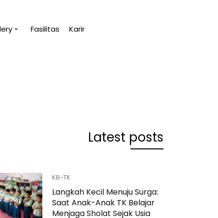
lery
Fasilitas
Karir
u.
“Tanpa penge
(Abu Bakar A
Latest posts
KB-TK
Langkah Kecil Menuju Surga:
Saat Anak-Anak TK Belajar
Menjaga Sholat Sejak Usia