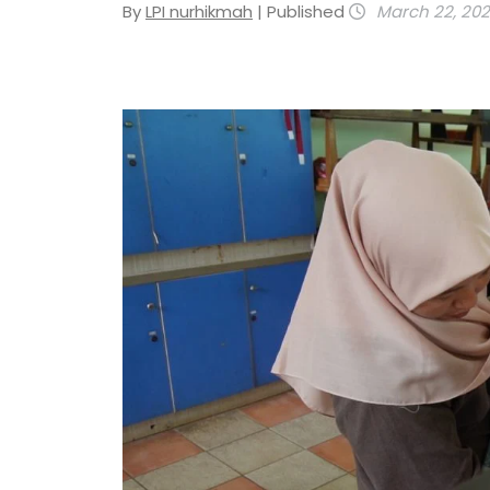
By
LPI nurhikmah
| Published
March 22, 20