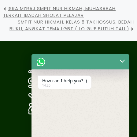
ISRA MI’RAJ SMPIT NUR HIKMAH, MUHASABAH
TERKAIT IBADAH SHOLAT PELAJAR
SMPIT NUR HIKMAH, KELAS 8 TAKHOSSUS, BEDAH
BUKU, ANGKAT TEMA LGBT ( LO GUE BUTUH TAU )
How can I help you? :)
14:20