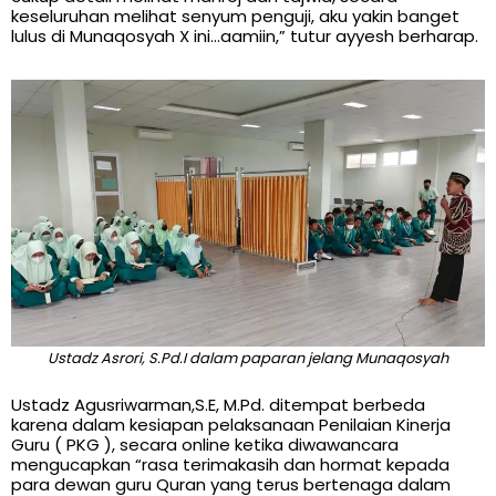
keseluruhan melihat senyum penguji, aku yakin banget
lulus di Munaqosyah X ini…aamiin,” tutur ayyesh berharap.
Ustadz Asrori, S.Pd.I dalam paparan jelang Munaqosyah
Ustadz Agusriwarman,S.E, M.Pd. ditempat berbeda
karena dalam kesiapan pelaksanaan Penilaian Kinerja
Guru ( PKG ), secara online ketika diwawancara
mengucapkan “rasa terimakasih dan hormat kepada
para dewan guru Quran yang terus bertenaga dalam