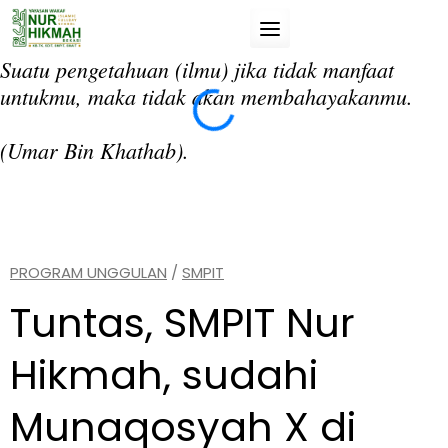
Skip
to
content
Suatu pengetahuan (ilmu) jika tidak manfaat
“T
untukmu, maka tidak akan membahayakanmu.
da
si
(Umar Bin Khathab).
(A
PROGRAM UNGGULAN
/
SMPIT
Tuntas, SMPIT Nur
Hikmah, sudahi
Munaqosyah X di