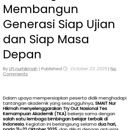
Membangun
Generasi Siap Ujian
dan Siap Masa
Depan
By
LPI nurhikmah
| Published
October 23, 2025
|
No
Comments
Dalam upaya mempersiapkan peserta didik menghadapi
tantangan akademik yang sesungguhnya,
SMAIT Nur
Hikmah menyelenggarakan Try Out Nasional Tes
Kemampuan Akademik (TKA)
bekerja sama dengan
salah satu lembaga bimbingan belajar terbaik di
Indonesia.
Kegiatan ini berlangsung selama
dua hari,
pada 21–22 Oktober 2025
, dan diikuti dengan antusias