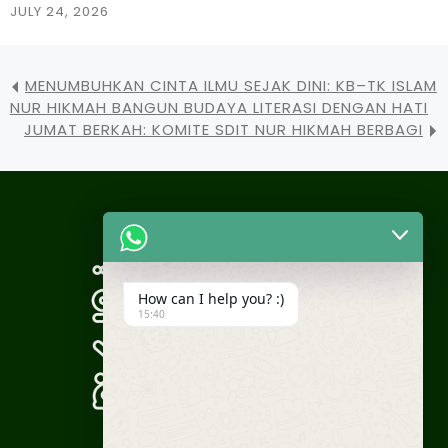
JULY 24, 2026
MENUMBUHKAN CINTA ILMU SEJAK DINI: KB–TK ISLAM
NUR HIKMAH BANGUN BUDAYA LITERASI DENGAN HATI
JUMAT BERKAH: KOMITE SDIT NUR HIKMAH BERBAGI
How can I help you? :)
15:40