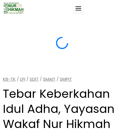
Skip
to
content
Suatu pengetahuan (ilmu) jika tidak manfaat
“
untukmu, maka tidak akan membahayakanmu.
d
g
s
(Umar Bin Khathab).
(
KB-TK
/
LPI
/
SDIT
/
SMAIT
/
SMPIT
Tebar Keberkahan
Idul Adha, Yayasan
Wakaf Nur Hikmah