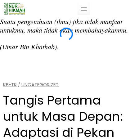
Skip
to
content
Suatu pengetahuan (ilmu) jika tidak manfaat
“T
untukmu, maka tidak akan membahayakanmu.
da
si
(Umar Bin Khathab).
(A
KB-TK
/
UNCATEGORIZED
Tangis Pertama
untuk Masa Depan:
Adaptasi di Pekan