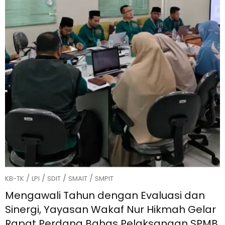
/
/
/
/
KB-TK
LPI
SDIT
SMAIT
SMPIT
Mengawali Tahun dengan Evaluasi dan
Sinergi, Yayasan Wakaf Nur Hikmah Gelar
Rapat Perdana Bahas Pelaksanaan SPMB