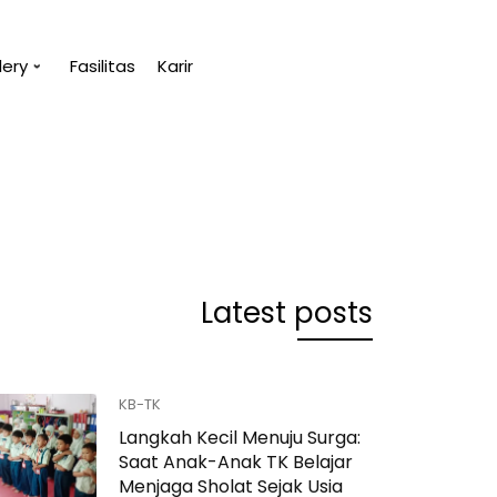
lery
Fasilitas
Karir
u.
“Tanpa penge
(Abu Bakar A
Latest posts
KB-TK
Langkah Kecil Menuju Surga:
Saat Anak-Anak TK Belajar
Menjaga Sholat Sejak Usia