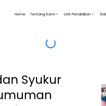
Home
Tentang Kami
Unit Pendidikan
Gal
 manfaat untukmu, maka tidak akan membahayakanm
dan Syukur
gumuman