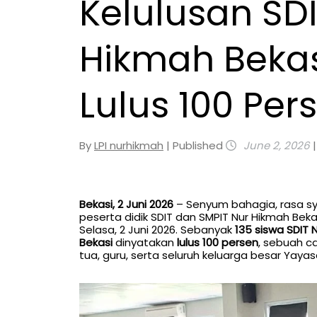
Kelulusan SD
Hikmah Bekasi
Lulus 100 Per
By
LPI nurhikmah
| Published
June 2, 2026
Bekasi, 2 Juni 2026
– Senyum bahagia, rasa s
peserta didik SDIT dan SMPIT Nur Hikmah Bek
Selasa, 2 Juni 2026. Sebanyak
135 siswa SDIT 
Bekasi
dinyatakan
lulus 100 persen
, sebuah c
tua, guru, serta seluruh keluarga besar Yaya