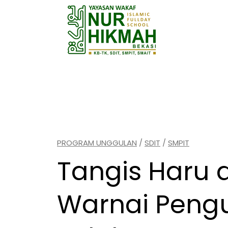
Skip
to
content
Suatu pengetahuan (ilmu) jika tidak
(Umar Bin Khathab).
PROGRAM UNGGULAN
/
SDIT
/
SMPIT
Tangis Haru 
Warnai Pen