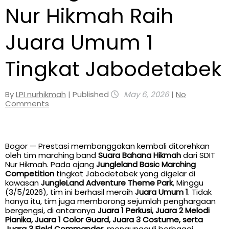
Nur Hikmah Raih
Juara Umum 1
Tingkat Jabodetabek
By
LPI nurhikmah
| Published
May 6, 2026
|
No
Comments
Bogor — Prestasi membanggakan kembali ditorehkan
oleh tim marching band
Suara Bahana Hikmah
dari SDIT
Nur Hikmah. Pada ajang
Jungleland Basic Marching
Competition
tingkat Jabodetabek yang digelar di
kawasan
JungleLand Adventure Theme Park
, Minggu
(3/5/2026), tim ini berhasil meraih
Juara Umum 1
. Tidak
hanya itu, tim juga memborong sejumlah penghargaan
bergengsi, di antaranya
Juara 1 Perkusi, Juara 2 Melodi
Pianika, Juara 1 Color Guard, Juara 3 Costume, serta
Juara 3 Field Commander
, mengungguli berbagai