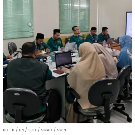
/
/
/
/
KB-TK
LPI
SDIT
SMAIT
SMPIT