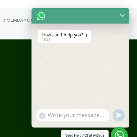
AH: MEMBANGUN JIWA KEPEMIMPINAN YANG
TANGGUH DAN BERAKHLAK
How can I help you? :)
18:58
fab
fab
fab
fab
fa-
fa-
fa-
fa-
instagram
facebook
youtube
tiktok
"+chaty_settings.lang.emoji_picker+"
undefined
WhatsApp Message
Need Help?
Chat with us