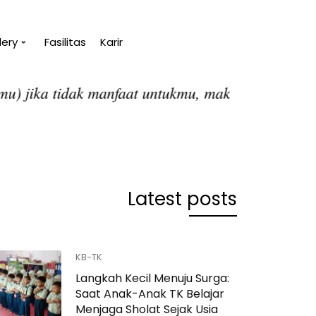
lery
Fasilitas
Karir
u.
“Tanpa penge
(Abu Bakar A
Latest posts
KB-TK
Langkah Kecil Menuju Surga:
Saat Anak-Anak TK Belajar
Menjaga Sholat Sejak Usia