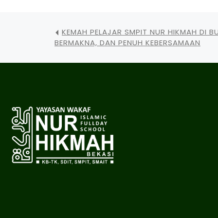
KEMAH PELAJAR SMPIT NUR HIKMAH DI BUK
BERMAKNA, DAN PENUH KEBERSAMAAN