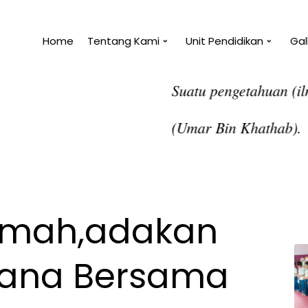
Home
Tentang Kami
Unit Pendidikan
Gal
 manfaat untukmu, maka tidak akan membahayakanm
ikmah,adakan
cana Bersama