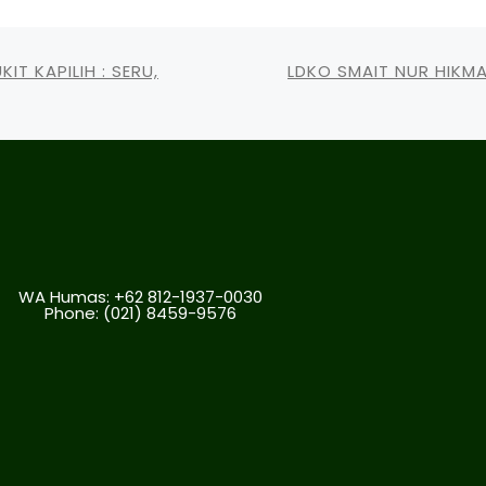
IT KAPILIH : SERU,
LDKO SMAIT NUR HIKM
WA Humas: +62 812-1937-0030
Phone:
(021) 8459-9576