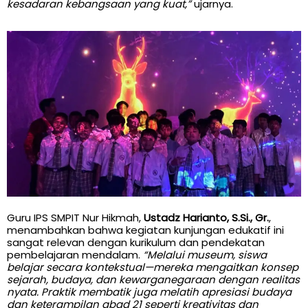
kesadaran kebangsaan yang kuat,”
ujarnya.
Guru IPS SMPIT Nur Hikmah,
Ustadz Harianto, S.Si., Gr.
,
menambahkan bahwa kegiatan kunjungan edukatif ini
sangat relevan dengan kurikulum dan pendekatan
pembelajaran mendalam.
“Melalui museum, siswa
belajar secara kontekstual—mereka mengaitkan konsep
sejarah, budaya, dan kewarganegaraan dengan realitas
nyata. Praktik membatik juga melatih apresiasi budaya
dan keterampilan abad 21 seperti kreativitas dan