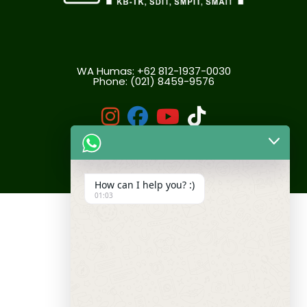
WA Humas: +62 812-1937-0030
Phone:
(021) 8459-9576
fab
fab
fab
fab
fa-
fa-
fa-
fa-
instagram
facebook
youtube
tiktok
Yayasan Wakaf Nur Hikmah Bekasi
How can I help you? :)
01:03