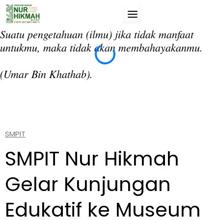
Skip
to
content
Suatu pengetahuan (ilmu) jika tidak manfaat
“T
untukmu, maka tidak akan membahayakanmu.
da
si
(Umar Bin Khathab).
(A
SMPIT
SMPIT Nur Hikmah
Gelar Kunjungan
Edukatif ke Museum