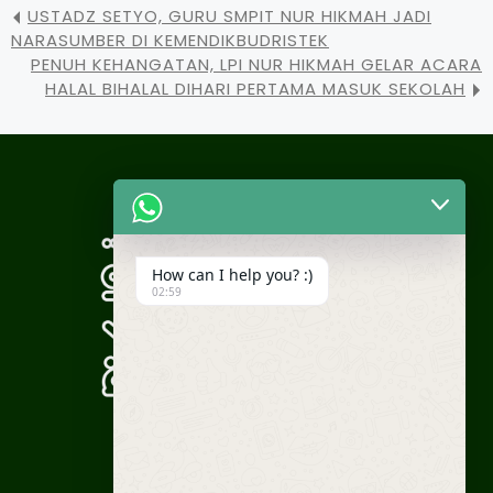
USTADZ SETYO, GURU SMPIT NUR HIKMAH JADI
NARASUMBER DI KEMENDIKBUDRISTEK
PENUH KEHANGATAN, LPI NUR HIKMAH GELAR ACARA
HALAL BIHALAL DIHARI PERTAMA MASUK SEKOLAH
How can I help you? :)
02:59