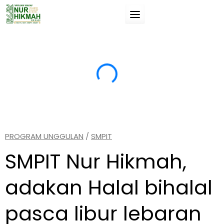
Skip
to
content
Suatu pengetahuan (ilmu) jika tidak manfaat
“T
untukmu, maka tidak akan membahayakanmu.
da
si
(Umar Bin Khathab).
(A
PROGRAM UNGGULAN
/
SMPIT
SMPIT Nur Hikmah,
adakan Halal bihalal
pasca libur lebaran