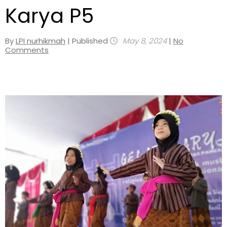
Karya P5
By
LPI nurhikmah
| Published
May 8, 2024
|
No
Comments