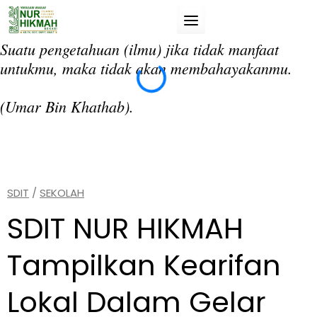
Skip
to
content
Suatu pengetahuan (ilmu) jika tidak manfaat
“T
untukmu, maka tidak akan membahayakanmu.
da
si
(Umar Bin Khathab).
(A
SDIT
/
SEKOLAH
SDIT NUR HIKMAH
Tampilkan Kearifan
Lokal Dalam Gelar