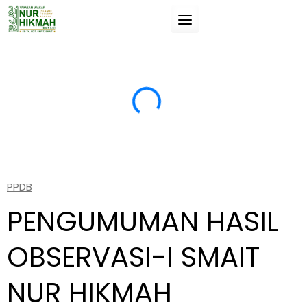
Skip
to
content
Suatu pengetahuan (ilmu) jika tidak manfaat
“T
untukmu, maka tidak akan membahayakanmu.
da
si
(Umar Bin Khathab).
(A
PPDB
PENGUMUMAN HASIL
OBSERVASI-I SMAIT
NUR HIKMAH