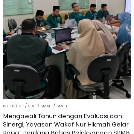
/
/
/
/
KB-TK
LPI
SDIT
SMAIT
SMPIT
Mengawali Tahun dengan Evaluasi dan
Sinergi, Yayasan Wakaf Nur Hikmah Gelar
Rapat Perdana Bahas Pelaksanaan SPMB