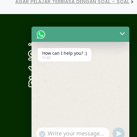
AGAR PELAJAR TERBIASA DENGAN SOAL – SOAL
How can I help you? :)
11:37
WA Humas: +62 812-1937-0030
Phone:
(021) 8459-9576
"+chaty_settings.lang.emoji_picker+"
undefined
WhatsApp Message