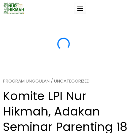
Skip
to
content
Suatu pengetahuan (ilmu) jika tidak manfaat
“T
untukmu, maka tidak akan membahayakanmu.
da
si
(Umar Bin Khathab).
(A
PROGRAM UNGGULAN
/
UNCATEGORIZED
Komite LPI Nur
Hikmah, Adakan
Seminar Parenting 18