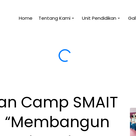
Home
Tentang Kami
Unit Pendidikan
Gal
 manfaat untukmu, maka tidak akan membahayakanm
’an Camp SMAIT
– “Membangun