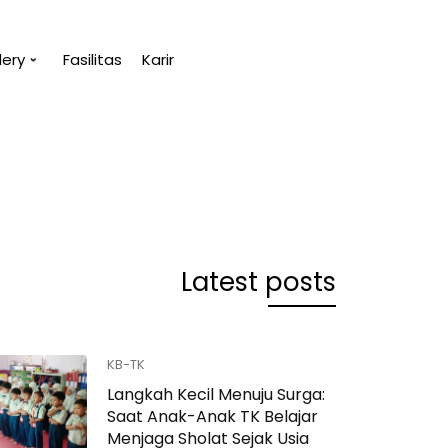
lery
Fasilitas
Karir
u.
“Tanpa penge
(Abu Bakar A
Latest posts
KB-TK
Langkah Kecil Menuju Surga:
Saat Anak-Anak TK Belajar
Menjaga Sholat Sejak Usia