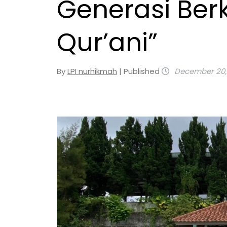
Generasi Ber
Qur’ani”
By
LPI nurhikmah
| Published
December 20,